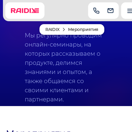
RAIDIX
Мероприятия
Мы регулярно проводим
онлайн-семинары, на
которых рассказываем о
продукте, делимся
знаниями и опытом, а
также общаемся со
своими клиентами и
партнерами.