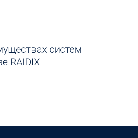
муществах систем
зе RAIDIX