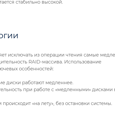
тается стабильно высокой.
огии
ет исключать из операции чтения самые медл
ительность RAID-массива. Использование
лючевых особенностей:
кие диски работают медленнее.
тельность при работе с «медленными» дисками 
происходит «на лету», без остановки системы.