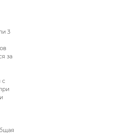
ли 3
тов
ся за
 с
при
и
общая