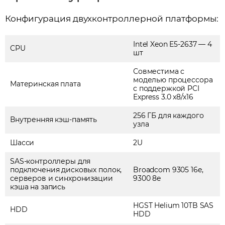
Конфигурация двухконтроллерной платформы:
Intel Xeon E5-2637 — 4
CPU
шт
Совместима с
моделью процессора
Материнская плата
с поддержкой PCI
Express 3.0 x8/x16
256 ГБ для каждого
Внутренняя кэш-память
узла
Шасси
2U
SAS-контроллеры для
подключения дисковых полок,
Broadcom 9305 16e,
серверов и синхронизации
9300 8e
кэша на запись
HGST Helium 10TB SAS
HDD
HDD